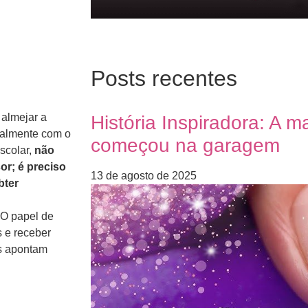
Posts recentes
 almejar a
História Inspiradora: A 
ralmente com o
começou na garagem
scolar,
não
or; é preciso
13 de agosto de 2025
bter
 O papel de
 e receber
es apontam