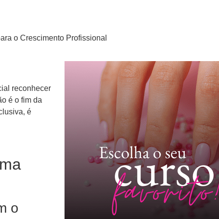
ra o Crescimento Profissional
cial reconhecer
o é o fim da
clusiva, é
uma
m o