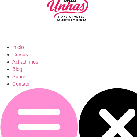
Início
Cursos
Achadinhos
Blog
Sobre
Contato