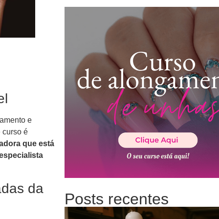
el
ramento e
 curso é
adora que está
especialista
adas da
Posts recentes