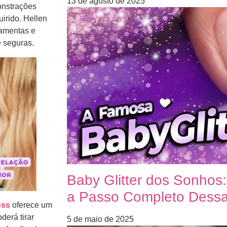
13 de agosto de 2025
onstrações
irido. Hellen
ramentas e
e seguras.
Baby Glitter dos Sonhos
a Passo Completo Dessa 
ess
oferece um
derá tirar
5 de maio de 2025