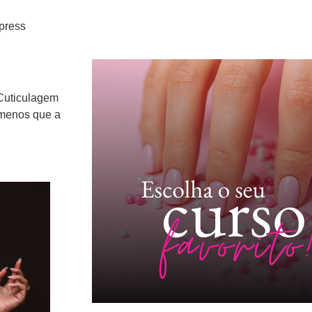
press
 Cuticulagem
 menos que a