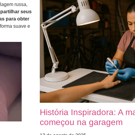
ulagem russa,
partilhar seus
as para obter
 forma suave e
História Inspiradora: A 
começou na garagem