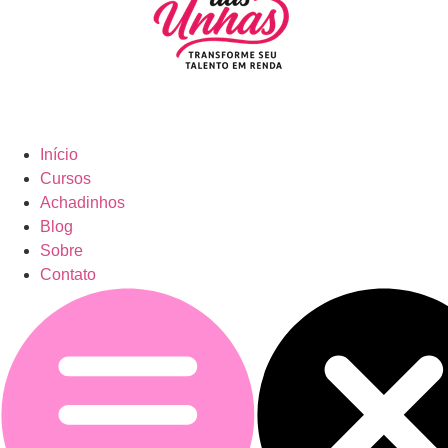
Início
Cursos
Achadinhos
Blog
Sobre
Contato