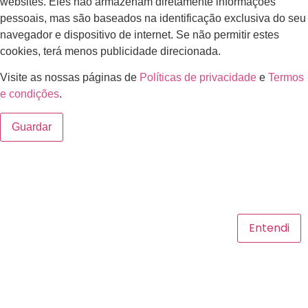
websites. Eles não armazenam diretamente informações
pessoais, mas são baseados na identificação exclusiva do seu
navegador e dispositivo de internet. Se não permitir estes
cookies, terá menos publicidade direcionada.
Visite as nossas páginas de
Políticas de privacidade
e
Termos
e condições
.
Guardar
Utilizamos cookies para melhorar sua experiência,
personalizar anúncios e recomendar conteúdo. Ao usar
nossos serviços, você concorda, e pode ler nossa
Política de Privacidade para mais detalhes.
Entendi